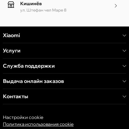
Кишинёв
ул. Штефан чел Маре 8
Кишинёв
Xiaomi
ул. Алеку Руссо 1 CC «Soiuz»
Услуги
Кишинёв
ул. А. Пушкина 32
Служба поддержки
Выдача онлайн заказов
Кишинёв
ул. Арборилор 21, CC «Shopping MallDova»
Контакты
Настройки cookie
Политика использования cookie