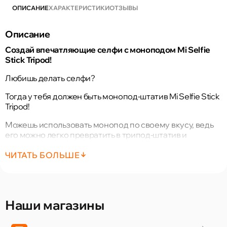
ОПИСАНИЕ
ХАРАКТЕРИСТИКИ
ОТЗЫВЫ
Описание
Создай впечатляющие селфи с моноподом Mi Selfie
Stick Tripod!
Любишь делать селфи?
Тогда у тебя должен быть монопод-штатив Mi Selfie Stick
Tripod!
Можешь использовать монопод по своему вкусу, ведь
его можно легко превратить в трипод-штатив и
установить на любой ровной поверхности!
ЧИТАТЬ БОЛЬШЕ
Вес всего в 155 грамм и зажим для смартфона,
вращающийся на 360°, делают его удобным и
практичным!
Возьми монопод-штатив Mi Selfie Stick Tripod с собой
Наши магазины
куда угодно! Развлекайся и сохраняй самые
прекрасные моменты!