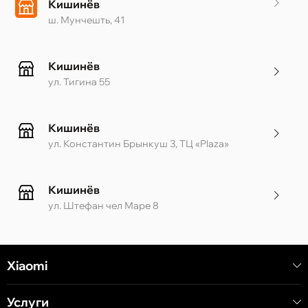
Кишинёв
ш. Мунчешть, 41
Кишинёв
ул. Тигина 55
Кишинёв
ул. Константин Брынкуш 3, ТЦ «Plaza»
Кишинёв
ул. Штефан чел Маре 8
Кишинёв
Xiaomi
ул. Алеку Руссо 1 CC «Soiuz»
Услуги