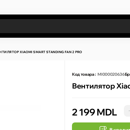
Все результаты поиска [0 товаров]
НТИЛЯТОР XIAOMI SMART STANDING FAN 2 PRO
Код товара :
MI000020636
Бр
Вентилятор Xiao
2 199 MDL
В креди