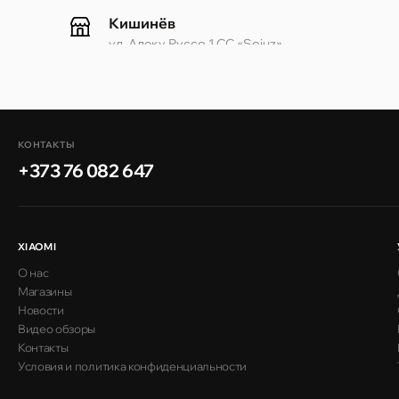
Кишинёв
ул. Алеку Руссо 1 CC «Soiuz»
Кишинёв
ул. А. Пушкина 32
КОНТАКТЫ
+373 76 082 647
Кишинёв
ул. Арборилор 21, CC «Shopping MallDova»
XIAOMI
О нас
Магазины
Новости
Видео обзоры
Контакты
Условия и политика конфиденциальности