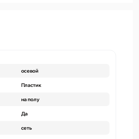
осевой
Пластик
на полу
Да
сеть