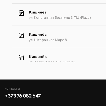
Кишинёв
ул. Константин Брынкуш 3, ТЦ «Plaza»
Кишинёв
ул. Штефан чел Маре 8
Кишинёв
ул. Алеку Руссо 1 CC «Soiuz»
Кишинёв
ул. А. Пушкина 32
КОНТАКТЫ
+373 76 082 647
Кишинёв