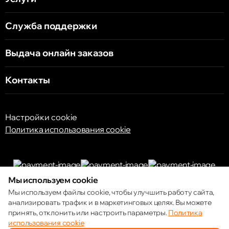
Служба поддержки
Выдача онлайн заказов
Контакты
Настройки cookie
Политика использования cookie
Мы используем cookie
© 2013 – 2026 ECOM
Мы используем файлы cookie, чтобы улучшить работу сайта,
анализировать трафик и в маркетинговых целях. Вы можете
принять, отклонить или настроить параметры.
Политика
использования cookie