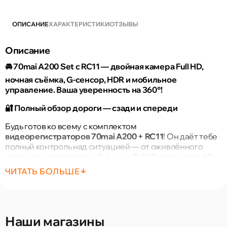
ОПИСАНИЕ
ХАРАКТЕРИСТИКИ
ОТЗЫВЫ
Описание
🚘 70mai A200 Set с RC11 — двойная камера Full HD,
ночная съёмка, G-сенсор, HDR и мобильное
управление. Ваша уверенность на 360°!
🔐 Полный обзор дороги — сзади и спереди
Будь готов ко всему с комплектом
видеорегистраторов 70mai A200 + RC11
! Он даёт тебе
полный контроль над ситуацией — от оживлённого
шоссе до узкого двора. Съёмка в Full HD, плавность 60
к/с, умный G-сенсор и HDR обеспечивают высокую
ЧИТАТЬ БОЛЬШЕ
информативность видео в любых условиях 🌦️.
💡 Инновации для повседневной безопасности
📌 Передняя камера: 1080p, 60fps, HDR, угол 130°
Наши магазины
📌 Задняя камера: Full HD, широкоугольная, гибкая