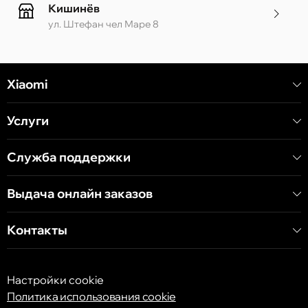
Кишинёв
ул. Штефан чел Маре 8
Кишинёв
Xiaomi
ул. Алеку Руссо 1 CC «Soiuz»
Услуги
Кишинёв
ул. А. Пушкина 32
Служба поддержки
Выдача онлайн заказов
Кишинёв
ул. Арборилор 21, CC «Shopping MallDova»
Контакты
Настройки cookie
Политика использования cookie