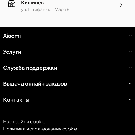
Кишинёв
ул. Штефан чел Маре 8
Кишинёв
Xiaomi
ул. Алеку Руссо 1 CC «Soiuz»
Услуги
Кишинёв
ул. А. Пушкина 32
Служба поддержки
Выдача онлайн заказов
Кишинёв
ул. Арборилор 21, CC «Shopping MallDova»
Контакты
Настройки cookie
Политика использования cookie