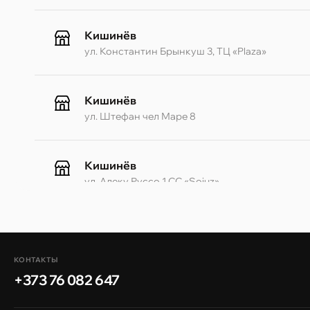
Кишинёв
ул. Константин Брынкуш 3, ТЦ «Plaza»
Кишинёв
ул. Штефан чел Маре 8
Кишинёв
ул. Алеку Руссо 1 CC «Soiuz»
Кишинёв
ул. А. Пушкина 32
КОНТАКТЫ
+373 76 082 647
Кишинёв