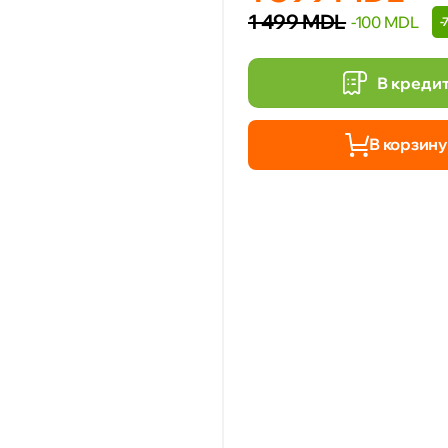
1 499 MDL
-100 MDL
-
В креди
В корзину