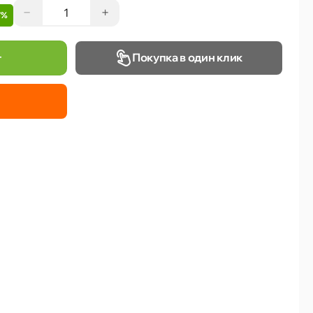
−
+
7%
Покупка в один клик
т