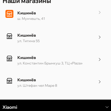
Наши магазины
Кишинёв
ш. Мунчешть, 41
Кишинёв
ул. Тигина 55
Кишинёв
ул. Константин Брынкуш 3, ТЦ «Plaza»
Кишинёв
ул. Штефан чел Маре 8
Кишинёв
Xiaomi
ул. Алеку Руссо 1 CC «Soiuz»