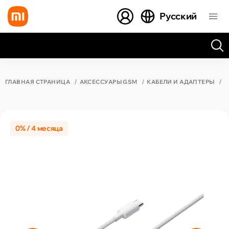
Русский
Все результаты поиска [0 товаров]
ГЛАВНАЯ СТРАНИЦА
АКСЕССУАРЫ GSM
КАБЕЛИ И АДАПТЕРЫ
К
0% / 4 месяца