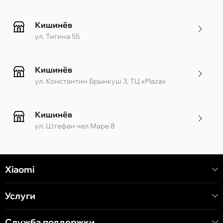
Кишинёв
ул. Тигина 55
Кишинёв
ул. Константин Брынкуш 3, ТЦ «Plaza»
Кишинёв
ул. Штефан чел Маре 8
Кишинёв
Xiaomi
ул. Алеку Руссо 1 CC «Soiuz»
Услуги
Кишинёв
ул. А. Пушкина 32
Служба поддержки