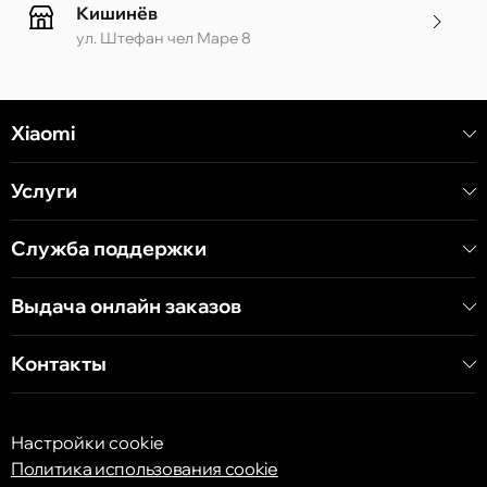
Кишинёв
ул. Штефан чел Маре 8
Кишинёв
Xiaomi
ул. Алеку Руссо 1 CC «Soiuz»
Услуги
Кишинёв
ул. А. Пушкина 32
Служба поддержки
Выдача онлайн заказов
Кишинёв
ул. Арборилор 21, CC «Shopping MallDova»
Контакты
Настройки cookie
Политика использования cookie