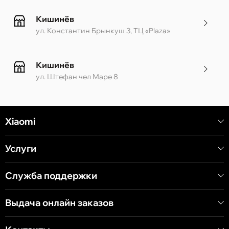
Кишинёв
ул. Константин Брынкуш 3, ТЦ «Plaza»
Кишинёв
ул. Штефан чел Маре 8
Кишинёв
Xiaomi
ул. Алеку Руссо 1 CC «Soiuz»
Услуги
Кишинёв
ул. А. Пушкина 32
Служба поддержки
Выдача онлайн заказов
Кишинёв
ул. Арборилор 21, CC «Shopping MallDova»