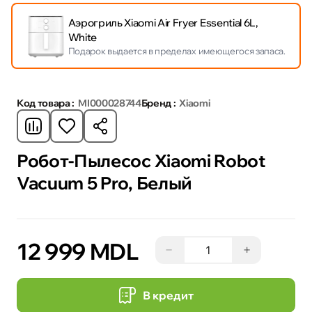
Аэрогриль Xiaomi Air Fryer Essential 6L,
White
Подарок выдается в пределах имеющегося запаса.
Код товара :
MI000028744
Бренд :
Xiaomi
Робот-Пылесос Xiaomi Robot
Vacuum 5 Pro, Белый
12 999 MDL
−
+
В кредит