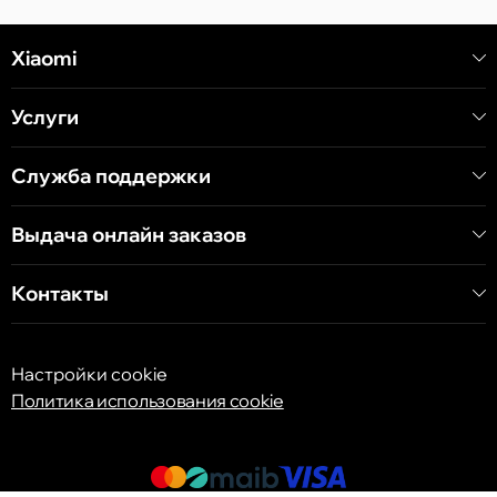
Кишинёв
Xiaomi
ул. Алеку Руссо 1 CC «Soiuz»
Услуги
Кишинёв
ул. А. Пушкина 32
Служба поддержки
Выдача онлайн заказов
Кишинёв
ул. Арборилор 21, CC «Shopping MallDova»
Контакты
Настройки cookie
Политика использования cookie