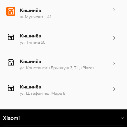
Кишинёв
ш. Мунчешть, 41
Кишинёв
ул. Тигина 55
Кишинёв
ул. Константин Брынкуш 3, ТЦ «Plaza»
Кишинёв
ул. Штефан чел Маре 8
Кишинёв
Xiaomi
ул. Алеку Руссо 1 CC «Soiuz»