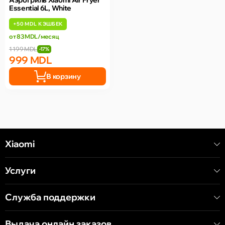
Аэрогриль Xiaomi Air Fryer
Essential 6L, White
+
50 MDL
КЭШБЕК
от 83 MDL/месяц
1 199 MDL
-17%
999 MDL
В корзину
Xiaomi
Услуги
Служба поддержки
Выдача онлайн заказов