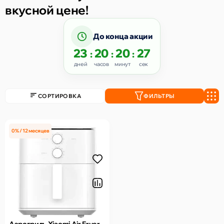
вкусной цене!
До конца акции
23
20
20
27
:
:
:
дней
часов
минут
сек
СОРТИРОВКА
ФИЛЬТРЫ
0% / 12 месяцев