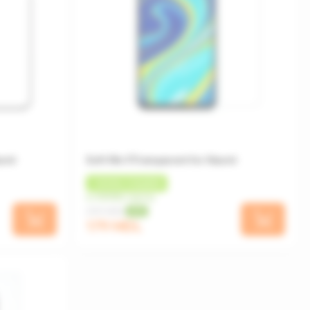
aomi
Soft film F.Transparent for Xiaomi
+
18 MDL
КЭШБЕК
от 45 MDL/месяц
299 MDL
-40%
179 MDL