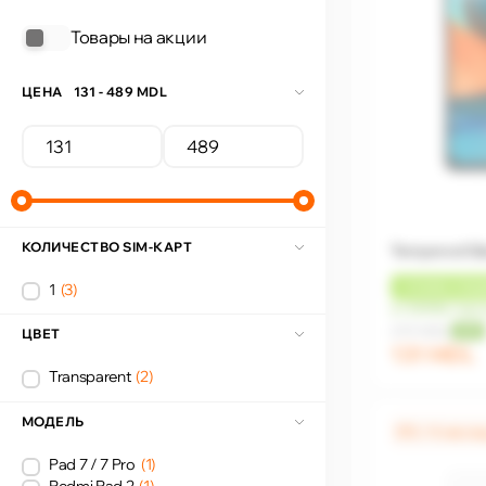
Товары на акции
ЦЕНА
131 - 489 MDL
КОЛИЧЕСТВО SIM-КАРТ
Tempered Gla
1
(3)
+
13 MDL
КЭШ
от 33 MDL/мес
219 MDL
-40%
ЦВЕТ
131 MDL
Transparent
(2)
МОДЕЛЬ
0% / 4 меся
Pad 7 / 7 Pro
(1)
Redmi Pad 2
(1)