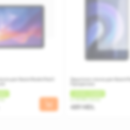
кло для Xiaomi Redmi Pad 2
Защитное стекло для Xiaomi Pad
ent
Прозрачное
БЕК
+
49 MDL
КЭШБЕК
сяц
от 122 MDL/месяц
489 MDL