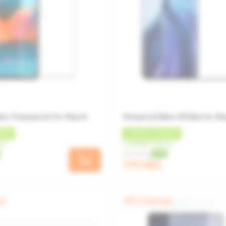
ss Transparent for Xiaomi
Tempered Glass All Glue for Xi
БЕК
+
18 MDL
КЭШБЕК
яц
от 45 MDL/месяц
299 MDL
-40%
179 MDL
ца
0% / 4 месяца