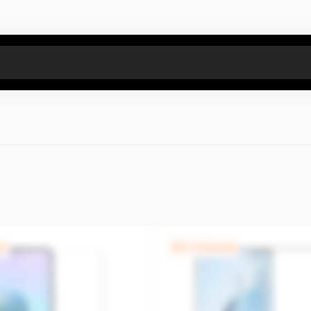
Все результаты поиска [0 товаров]
ца
0% / 4 месяца