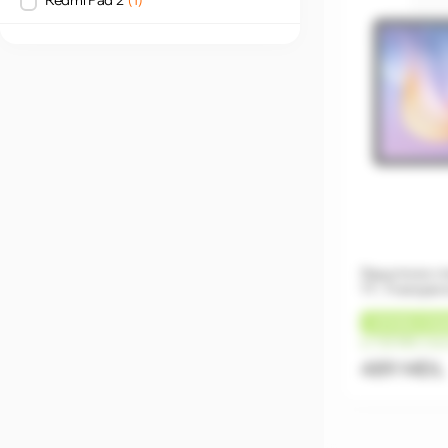
Защитное сте
11", Transpar
+
49 MDL
КЭШ
от 122 MDL/ме
489 MDL