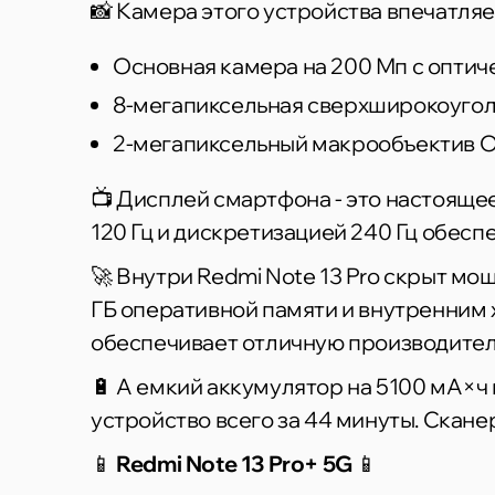
📸 Камера этого устройства впечатляе
Основная камера на 200 Мп с оптич
8-мегапиксельная сверхширокоугол
2-мегапиксельный макрообъектив Om
📺 Дисплей смартфона - это настоящ
120 Гц и дискретизацией 240 Гц обесп
🚀 Внутри Redmi Note 13 Pro скрыт мо
ГБ оперативной памяти и внутренним 
обеспечивает отличную производител
🔋 А емкий аккумулятор на 5100 мА×ч
устройство всего за 44 минуты. Скане
📱
Redmi Note 13 Pro+ 5G
📱