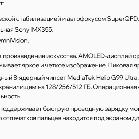
т:
еской стабилизацией и автофокусом SuperQPD
ьная Sony IMX355.
niVision.
ее произведение искусства. AMOLED-дисплей с
ечивает яркое и четкое изображение. Пиковая яр
щный 8-ядерный чипсет MediaTek Helio G99 Ultr
хранилищем на 128/256/512 ГБ. Операционная с
ьность.
 поддерживает быструю проводную зарядку мощ
р отпечатков пальцев находится под экраном д