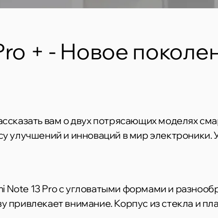
Pro + - Новое поколе
ассказать вам о двух потрясающих моделях смар
су улучшений и инноваций в мир электроники. 
 Note 13 Pro с угловатыми формами и разнооб
у привлекает внимание. Корпус из стекла и пла