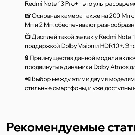
Redmi Note 13 Pro+ - это ультрасовре
📸 Основная камера также на 200 Мп с
Мп и 2 Мп, обеспечивают разнообраз
📺 Дисплей такой же как у Redmi Note
поддержкой Dolby Vision и HDR10+. Э
🔒 Преимущества данной модели включаю
продвинутые динамики Dolby Atmos дл
📲 Выбор между этими двумя моделями
стильные смартфоны, и уже доступны н
Рекомендуемые стат