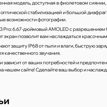
менная модель, доступная в фиолетовом сиянии
 оптической стабилизацией и большой диафрагм
ные возможности фотографии.
 13 Pro: 6.67-дюймовый AMOLED с разрешением Q
тот экран позволит вам наслаждаться красочны
т защиту IP68 от пыли и влаги, быструю зарядк
я качественного звучания.
 зависит от ваших потребностей и предпочте
а нашем сайте! Сделайте ваш выбор и наслажда
ьи