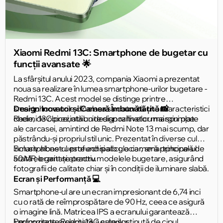
Xiaomi Redmi 13C: Smartphone de bugetar cu
funcții avansate 🌟
La sfârșitul anului 2023, compania Xiaomi a prezentat
noua sa realizare în lumea smartphone-urilor bugetare -
Redmi 13C. Acest model se distinge printre
smartphone-urile din clasa sa datorită unor caracteristici
Design Inovator și Cameră Îmbunătățită 📸
cheie, de obicei, atribuite dispozitivelor mai scumpe.
Redmi 13C prezintă un design rafinat cu margini plate
ale carcasei, amintind de Redmi Note 13 mai scump, dar
păstrându-și propriul stil unic. Prezentat în diverse culori,
inclusiv albastru profund și alb glaciar, smartphone-ul
Smartphone-ul este echipat cu o cameră principală de
arată elegant și atractiv.
50 MP, o raritate pentru modelele bugetare, asigurând
fotografii de calitate chiar și în condiții de iluminare slabă.
Ecran și Performanță 💻
Smartphone-ul are un ecran impresionant de 6,74 inci
cu o rată de reîmprospătare de 90 Hz, ceea ce asigură
o imagine lină. Matricea IPS a ecranului garantează
luminozitate și claritate a culorilor.
Performanța Redmi 13C este susținută de cipul