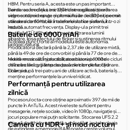
HBM. Pentru seria A, acesta este un pas important
înainte: acum câțiva ani, 120 Hz se regăsea doar în
Derularea feed-ului, tranzițiile dintre aplicații și redarea
segmentul mid-range și premium, iar cei 800 niți permit
video sunt percepute mult mai fluide decât pe un ecran
utilizarea confortabilă a telefonului chiar și afară, într-o zi
standard de 60 Hz, iar în scenele statice sistemul
însorită.
reduce automat frecvența. Display-ul a primit trei
certificări TÜV Rheinland: pentru filtrarea luminii
Baterie de 6000 mAh
albastre, lipsa efectului de flicker și susținerea ritmului
Al doilea punct forte al modelului este autonomia.
biologic natural.
Producătorul declară până la 2,37 zile de utilizare mixtă,
până la 49 de ore de convorbiri și până la 77 de ore de
redare muzicală. În practică, acest lucru permite
Merită remarcată și durabilitatea bateriei: 1000 de cicluri
utilizarea fără griji timp de două zile complete, fără
de încărcare cu păstrarea parametrilor de funcționare.
încărcare.
Chiar și după trei-patru ani de utilizare activă, bateria își
menține performanțele la un nivel ridicat.
Performanță pentru utilizarea
zilnică
Procesorul octa-core obține aproximativ 397 de mii de
puncte în AnTuTu. Acest nivel este suficient pentru
mesagerie, rețele sociale, video în 1080p, navigație și
jocuri populare mai puțin solicitante. Stocarea UFS 2.2
asigură deschiderea rapidă a aplicațiilor, iar tehnologia
Cameră cu HDR+ și mod nocturn
de extindere a memoriei RAM poate crește volumul