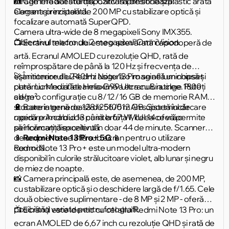
atrage imediat atenția. Carcasa din sticlă și plastic arată
📸 Camera acestui dispozitiv impresionează:
elegant și rezistentă.
Camera principală de 200 MP cu stabilizare optică și
focalizare automată SuperQPD.
Camera ultra-wide de 8 megapixeli Sony IMX355.
Obiectivul macro de 2 megapixeli OmniVision.
📺 Ecranul telefonului este o adevărată capodoperă de
artă. Ecranul AMOLED cu rezoluție QHD, rată de
reîmprospătare de până la 120 Hz și frecvența de
eșantionare de 240 Hz asigură o imagine luminoasă și
🚀 În interiorul lui Redmi Note 13 Pro se află un chipset
clară. Luminozitatea maximă a ecranului atinge 1800
puternic MediaTek Helio G99 Ultra cu 8 nuclee. Puteți
cd/m².
alege o configurație cu 8/12/16 GB de memorie RAM și
stocare internă de 128/256/512 GB. Sistemul de
🔋 Bateria generoasă de 5100 mAh suportă încărcare
operare Android 13 cu interfața MIUI 14 oferă o
rapidă prin cablu de până la 67 W, ceea ce vă permite
performanță excelentă.
să încărcați dispozitivul în doar 44 de minute. Scannerul
de amprente se află sub ecran pentru o utilizare
📱
Redmi Note 13 Pro+ 5G
📱
comodă.
Redmi Note 13 Pro+ este un model ultra-modern
disponibil în culorile strălucitoare violet, alb lunar și negru
de miez de noapte.
📸 Camera principală este, de asemenea, de 200 MP,
cu stabilizare optică și o deschidere largă de f/1.65. Cele
două obiective suplimentare - de 8 MP și 2 MP - oferă
posibilități variate pentru fotografii.
📺 Ecranul este identic cu cel al lui Redmi Note 13 Pro: un
ecran AMOLED de 6,67 inch cu rezoluție QHD și rată de