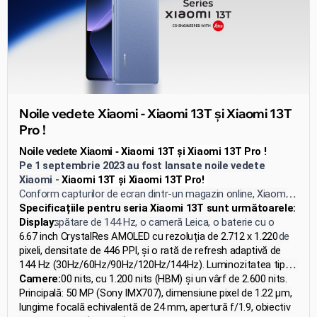
Noile vedete Xiaomi - Xiaomi 13T și Xiaomi 13T
Pro !
Xiaomi 13T și Xiaomi 13T Pro !
Noile vedete Xia
omi -
Pe 1 septembrie 2023 au fost lansate noile vedete
Xiaomi -
Xiaomi 13T și Xiaomi 13T Pro!
Conform capturilor de ecran dintr-un magazin online, Xiaomi
13T se bucură de un ecran AMOLED cu o rată de
Specificațiile pentru seria Xiaomi 13T sunt următoarele:
reîmprospătare de 144 Hz, o cameră Leica, o baterie cu o
Display:
capacitate de 5000 mAh și suport pentru încărcare rapidă de
6.67 inch CrystalRes AMOLED cu rezoluția de 2.712 x 1.220
67W. Xiaomi 13T Pro oferă, de asemenea, suport pentru
pixeli, densitate de 446 PPI, și o rată de refresh adaptivă de
încărcare rapidă de 120W. Ambele smartphone-uri rulează pe
144 Hz (30Hz/60Hz/90Hz/120Hz/144Hz). Luminozitatea tipică
platforma MIUI 14 și sunt livrate cu încărcătoare incluse.
este de 500 nits, cu 1.200 nits (HBM) și un vârf de 2.600 nits.
Camere:
Acesta acoperă 100% din gama de culori DCI-P3 și are o
Principală: 50 MP (Sony IMX707), dimensiune pixel de 1.22 μm,
adâncime de culoare de 10 biți.
lungime focală echivalentă de 24 mm, apertură f/1.9, obiectiv