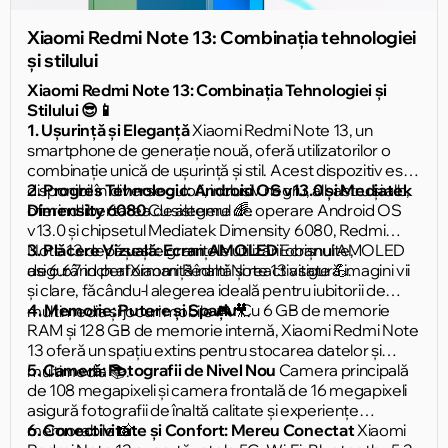
Xiaomi Redmi Note 13: Combinația tehnologiei
și stilului
Xiaomi Redmi Note 13: Combinația Tehnologiei și
Stilului 😎📱
1. Ușurință și Eleganță
Xiaomi Redmi Note 13, un
smartphone de generație nouă, oferă utilizatorilor o
combinație unică de ușurință și stil. Acest dispozitiv este
disponibil în diverse culori, inclusiv negru, albastru și alb,
2. Progres Tehnologic: Android OS v13.0 și Mediatek
oferind libertatea de alegere 🌈.
Dimensity 6080
Cu sistemul de operare Android OS
v13.0 și chipsetul Mediatek Dimensity 6080, Redmi
Note 13 depășește granițele utilizării obișnuite,
3. Plăcere Vizuală: Ecran AMOLED
Ecranul AMOLED
asigurând performanță înaltă și reactivitate 💪.
de 6.67 inch al Xiaomi Redmi Note 13 asigură imagini vii
și clare, făcându-l alegerea ideală pentru iubitorii de
4. Memorie: Putere și Spațiu
Cu 6 GB de memorie
multimedia și jocuri mobile 🎮🎥.
RAM și 128 GB de memorie internă, Xiaomi Redmi Note
13 oferă un spațiu extins pentru stocarea datelor și
5. Cameră: Fotografii de Nivel Nou
Camera principală
multimedia 📚.
de 108 megapixeli și camera frontală de 16 megapixeli
asigură fotografii de înaltă calitate și experiențe
memorabile 📸.
6. Conectivitate și Confort: Mereu Conectat
Xiaomi