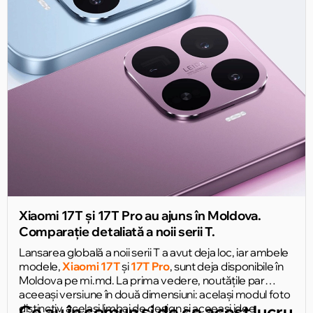
Xiaomi 17T și 17T Pro au ajuns în Moldova.
Comparație detaliată a noii serii T.
Lansarea globală a noii serii T a avut deja loc, iar ambele
modele,
Xiaomi 17T
și
17T Pro
, sunt deja disponibile în
Moldova pe mi.md. La prima vedere, noutățile par
aceeași versiune în două dimensiuni: același modul foto
distinctiv, același limbaj de design și aceeași idee
Ce au în comun și de ce acest lucru