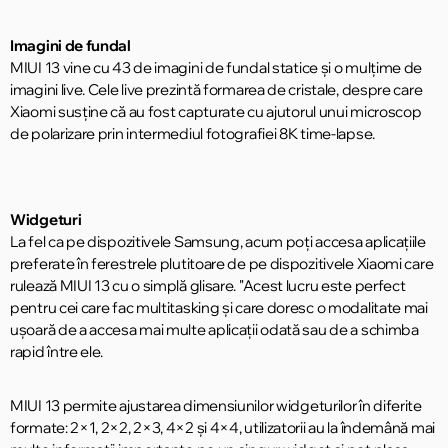
Imagini de fundal
MIUI 13 vine cu 43 de imagini de fundal statice și o mulțime de
imagini live. Cele live prezintă formarea de cristale, despre care
Xiaomi susține că au fost capturate cu ajutorul unui microscop
de polarizare prin intermediul fotografiei 8K time-lapse.
Widgeturi
La fel ca pe dispozitivele Samsung, acum poți accesa aplicațiile
preferate în ferestrele plutitoare de pe dispozitivele Xiaomi care
rulează MIUI 13 cu o simplă glisare. "Acest lucru este perfect
pentru cei care fac multitasking și care doresc o modalitate mai
ușoară de a accesa mai multe aplicații odată sau de a schimba
rapid între ele.
MIUI 13 permite ajustarea dimensiunilor widgeturilor în diferite
formate: 2×1, 2×2, 2×3, 4×2 și 4×4, utilizatorii au la îndemână mai