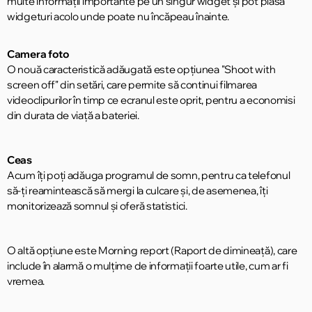
multe informații importante pe un singur widget și pot plasa
widgeturi acolo unde poate nu încăpeau înainte.
Camera foto
O nouă caracteristică adăugată este opțiunea "Shoot with
screen off" din setări, care permite să continui filmarea
videoclipurilor în timp ce ecranul este oprit, pentru a economisi
din durata de viață a bateriei.
Ceas
Acum îți poți adăuga programul de somn, pentru ca telefonul
să-ți reamintească să mergi la culcare și, de asemenea, îți
monitorizează somnul și oferă statistici.
O altă opțiune este Morning report (Raport de dimineață), care
include în alarmă o mulțime de informații foarte utile, cum ar fi
vremea.