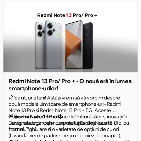
Redmi Note 13 Pro/ Pro + - O nouă eră în lumea
smartphone-urilor!
🌈 Salut, prieteni! Astăzi vrem să vă vorbim despre
două modele uimitoare de smartphone-uri - Redmi
Note 13 Pro și Redmi Note 13 Pro+ 5G. Aceste
dispozitive aduc o mulțime de îmbunătățiri și inovații în
🌟
Redmi Note 13 Pro
🌟
lumea electronicelor. Le puteți găsi deja pe site-ul
Designul elegant și modern al lui Redmi Note 13 Pro, cu
nostru! 🛒
forme unghiulare și o varietate de opțiuni de culori
(lavandă, verde pădure, negru de miez de noapte),