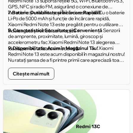
Redmi Note 13 suportă rețele 5G, Wi-Fi, Bluetooth v5.3,
GPS, NFC și radio FM, asigurând o conexiune de
încredere și utilizare ușoară în orice situație 🌐.
7. Baterie: Durabilitate și Încărcare Rapidă
Cu o baterie
Li-Po de 5000 mAh și funcție de încărcare rapidă,
Xiaomi Redmi Note 13 este pregătit pentru o utilizare
8. Caracteristici: Securitate și Conveniență
Senzorii
îndelungată și reîncărcare rapidă ⚡️.
de amprente, proximitate, lumină, giroscop și
accelerometru fac Xiaomi Redmi Note 13 alegerea
9. Disponibilitate: Acum în Magazinul Tău!
Xiaomi
ideală pentru utilizatorii moderni 🔒.
Redmi Note 13 este acum disponibil în magazinul nostru!
Nu ratați șansa de a fi printre primii care apreciază toate
avantajele acestui dispozitiv uimitor 🛒.
Citește mai mult