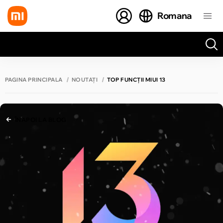
Romana
Toate rezultatele căutării [0 de produse]
PAGINA PRINCIPALĂ
NOUTĂȚI
TOP FUNCȚII MIUI 13
ÎNAPOI LA BLOG