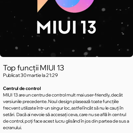
Top funcții MIUI 13
Publicat
30 martie la 21:29
Centrul de control
MIUI 13 are un centru de control mult mai user-friendly, decât
versiunile precedente. Noul design plasează toate funcțiile
frecvent utilizate într-un singur loc, astfel încât să nu le cauți în
setări. Dacă ai nevoie să accesați ceva, care nu se află în centrul
de control, poți face acest lucru glisând în jos din partea de sus a
ecranului.