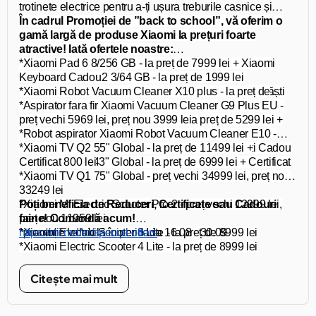
trotinete electrice pentru a-ți ușura treburile casnice și
toate activitățile școlare și extrașcolare!
În cadrul Promoției de ”back to school”, vă oferim o
gamă largă de produse Xiaomi la prețuri foarte
atractive! Iată ofertele noastre:
*Xiaomi Pad 6 8/256 GB - la preț de 7999 lei +
Xiaomi
*Xiaomi Redmi A2
Keyboard
Cadou
3/64 GB - la preț de 1999 lei
*
*Xiaomi Robot Vacuum Cleaner X10 plus - la preț de
Xiaomi Redmi 12 4/128 GB
- la preț de 3499 lei + Căști
Cadou
17999 lei +
*Aspirator fara fir Xiaomi Vacuum Cleaner G9 Plus EU -
Xiaomi Vacuum Cleaner G9 Plus
Cadou
*Xiaomi Redmi Note 12 8/256 GB - la preț de 5299 lei +
preț vechi 5969 lei, preț nou 3999 lei
Căști Cadou
*Robot aspirator Xiaomi Robot Vacuum Cleaner E10 -
*Redmi Pad 4/128 GB - la preț de 4999 lei + Căști Cadou
preț vechi 3613 lei, preț nou 2999 lei
*Xiaomi TV Q2 55" Global - la preț de 11499 lei +
*Xiaomi TV A2 43" Global - la preț de 6999 lei +
Certificat 800 lei
Certificat
500 lei
*Xiaomi TV Q1 75" Global - preț vechi 34999 lei, preț nou
33249 lei
*Xiaomi Mi Electric Scooter Pro 2 - preț vechi 12999 lei,
Poți beneficia de Reduceri, Certificate sau Cadouri
preț nou 11959 lei
faine! Comandă acum!
*Xiaomi Electric Scooter 3 Lite - la preț de 8999 lei
*promoție valabilă în perioada 16.08 - 30.09
https://mi.md/ro/special-offers
*Xiaomi Electric Scooter 4 Lite - la preț de 8999 lei
*Xiaomi Mi Electric Scooter 3 - la preț de 9999 lei
*Xiaomi Mi Smart Electric Folding Bike - la preț de 17999
Citește mai mult
lei