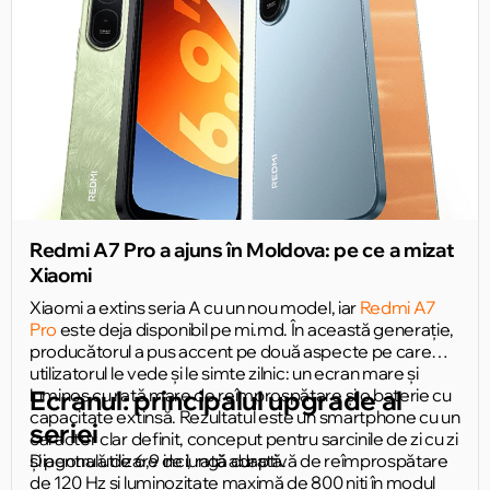
Redmi A7 Pro a ajuns în Moldova: pe ce a mizat
Xiaomi
Xiaomi a extins seria A cu un nou model, iar
Redmi A7
Pro
este deja disponibil pe mi.md. În această generație,
producătorul a pus accent pe două aspecte pe care
utilizatorul le vede și le simte zilnic: un ecran mare și
luminos cu rată mare de reîmprospătare și o baterie cu
Ecranul: principalul upgrade al
capacitate extinsă. Rezultatul este un smartphone cu un
seriei
caracter clar definit, conceput pentru sarcinile de zi cu zi
și pentru utilizare de lungă durată.
Diagonală de 6,9 inci, rată adaptivă de reîmprospătare
de 120 Hz și luminozitate maximă de 800 niți în modul