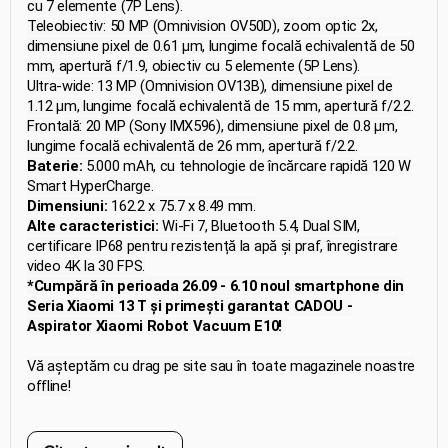
cu 7 elemente (7P Lens).
Teleobiectiv: 50 MP (Omnivision OV50D), zoom optic 2x,
dimensiune pixel de 0.61 μm, lungime focală echivalentă de 50
mm, apertură f/1.9, obiectiv cu 5 elemente (5P Lens).
Ultra-wide: 13 MP (Omnivision OV13B), dimensiune pixel de
1.12 μm, lungime focală echivalentă de 15 mm, apertură f/2.2.
Frontală: 20 MP (Sony IMX596), dimensiune pixel de 0.8 μm,
lungime focală echivalentă de 26 mm, apertură f/2.2.
Baterie:
5.000 mAh, cu tehnologie de încărcare rapidă 120 W
Smart HyperCharge.
Dimensiuni:
162.2 x 75.7 x 8.49 mm.
Alte caracteristici:
Wi-Fi 7, Bluetooth 5.4, Dual SIM,
certificare IP68 pentru rezistență la apă și praf, înregistrare
video 4K la 30 FPS.
*Cumpără în perioada 26.09 - 6.10 noul smartphone din
Seria Xiaomi 13 T și primești garantat CADOU -
Aspirator Xiaomi Robot Vacuum E10!
Vă așteptăm cu drag pe site sau în toate magazinele noastre
offline!