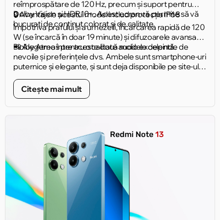
reîmprospătare de 120 Hz, precum și suport pentru
Dolby Vision și HDR10+. Acest ecran vă permite să vă
🔒 Avantajele acestui model includ protecția IP68
bucurați de conținut colorat și de calitate.
împotriva prafului și a umezelii, încărcarea rapidă de 120
W (se încarcă în doar 19 minute) și difuzoarele avansate
Dolby Atmos pentru o calitate audio excelentă.
📲 Alegerea între aceste două modele depinde de
nevoile și preferințele dvs. Ambele sunt smartphone-uri
puternice și elegante, și sunt deja disponibile pe site-ul
nostru! Faceți-vă alegerea și bucurați-vă de tehnologia
avansată de la Xiaomi. 🌐
Citește mai mult