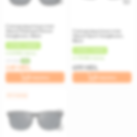
Солнцезащитные очки
Xiaomi Polarized Fitover
Солнцезащитные очки
Sunglasses, Black
Xiaomi Sport Sunglasses,
Black
+
20 MDL
КЭШБЕК
+
35 MDL
КЭШБЕК
от 62 MDL/месяц
от 175 MDL/месяц
399 MDL
-38%
249 MDL
699 MDL
В корзину
В корзину
0% / 4 месяца