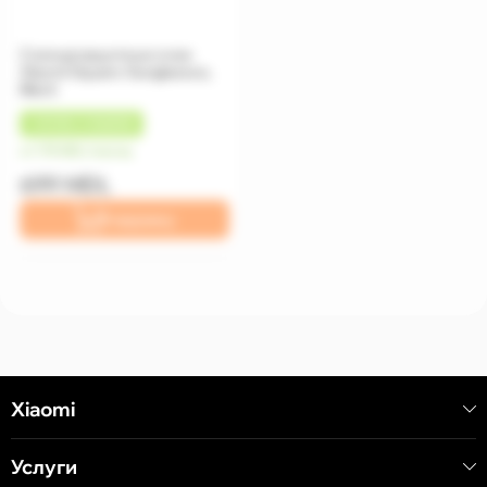
Солнцезащитные очки
Xiaomi Square Sunglasses,
Black
+
35 MDL
КЭШБЕК
от 175 MDL/месяц
699 MDL
В корзину
Xiaomi
Услуги