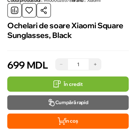
Codul produsului :
MI000026578
Brand :
Xiaomi
Ochelari de soare Xiaomi Square
Sunglasses, Black
699 MDL
−
+
În credit
Cumpără rapid
În coș