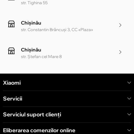
str. Tighina 55
Chișinău
str. Constantin Brâncuși 3, CC «Plaza»
Chișinău
str. Ștefan cel Mare 8
Chișinău
Xiaomi
str. Alecu Russo 1 CC «Soiuz»
Servicii
Chișinău
str. A. Pușkin 32
Serviciul suport clienţi
Eliberarea comenzilor online
Chișinău