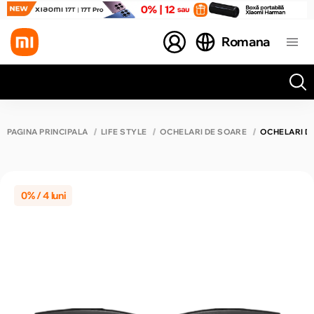
Romana
Toate rezultatele căutării [0 de produse]
PAGINA PRINCIPALĂ
LIFE STYLE
OCHELARI DE SOARE
OCHELARI D
0% / 4 luni