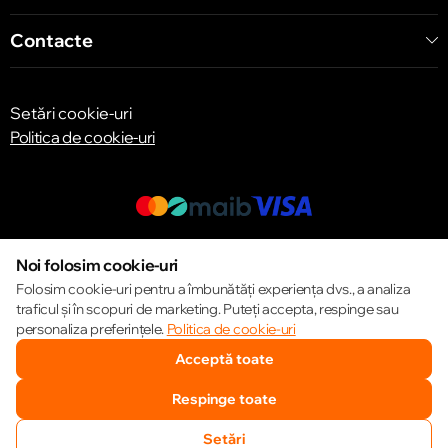
str. Arborilor 21, CC «Shopping MallDova»
Contacte
Setări cookie-uri
Politica de cookie-uri
© 2013 – 2026 ECOM
Noi folosim cookie-uri
Folosim cookie-uri pentru a îmbunătăți experiența dvs., a analiza
traficul și în scopuri de marketing. Puteți accepta, respinge sau
personaliza preferințele.
Politica de cookie-uri
Acceptă toate
Respinge toate
Setări