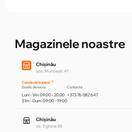
Magazinele noastre
Chișinău
șos. Muncești, 41
Construiți traseul
Grafic de lucru
Contacte
Luni - Vin: 09:00 - 20:00
+373 76 082 647
Sîm - Dum: 09:00 - 19:00
Chișinău
str. Tighina 55