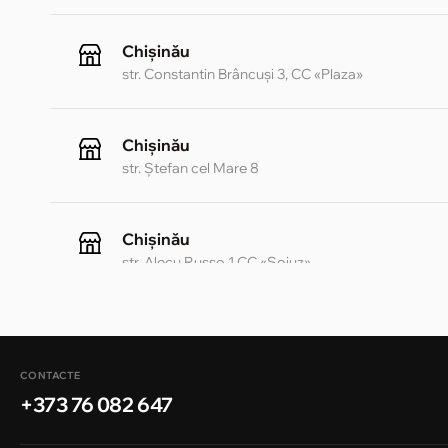
Chișinău
str. Constantin Brâncuși 3, CC «Plaza»
Chișinău
str. Ștefan cel Mare 8
Chișinău
str. Alecu Russo 1 CC «Soiuz»
Chișinău
str. A. Pușkin 32
CONTACTE
+373 76 082 647
Chișinău