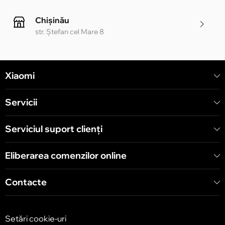
Chișinău
str. Ștefan cel Mare 8
Chișinău
Xiaomi
str. Alecu Russo 1 CC «Soiuz»
Servicii
Chișinău
str. A. Pușkin 32
Serviciul suport clienţi
Eliberarea comenzilor online
Chișinău
str. Arborilor 21, CC «Shopping MallDova»
Contacte
Setări cookie-uri