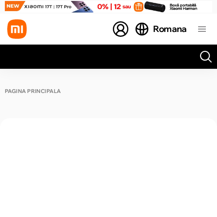
Romana
Toate rezultatele căutării [0 de produse]
PAGINA PRINCIPALĂ