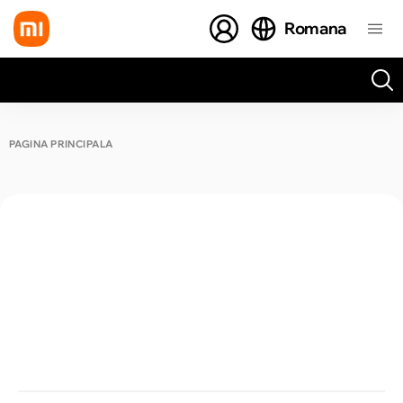
Romana
Toate rezultatele căutării [0 de produse]
PAGINA PRINCIPALĂ