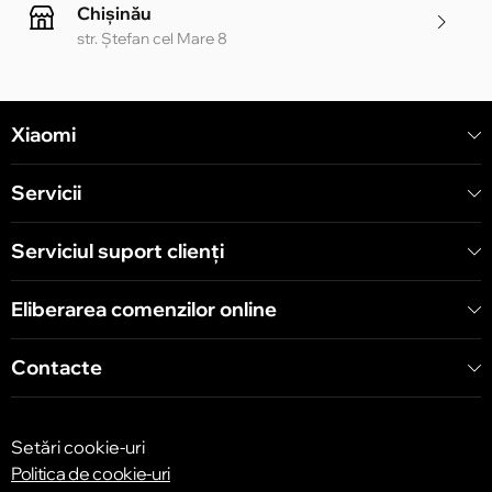
Chișinău
str. Ștefan cel Mare 8
Chișinău
Xiaomi
str. Alecu Russo 1 CC «Soiuz»
Servicii
Chișinău
str. A. Pușkin 32
Serviciul suport clienţi
Eliberarea comenzilor online
Chișinău
str. Arborilor 21, CC «Shopping MallDova»
Contacte
Setări cookie-uri
Politica de cookie-uri