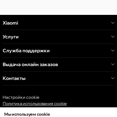
Xiaomi
Услуги
Служба поддержки
Выдача онлайн заказов
Контакты
Настройки cookie
Политика использования cookie
Мы используем cookie