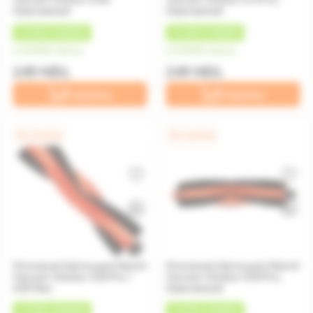
Оранжевый
Оранжевый
+
12 MDL
КЭШБЕК
+
12 MDL
КЭШБЕК
от 62 MDL/месяц
от 62 MDL/месяц
249 MDL
249 MDL
В корзину
В корзину
0% / 4 месяца
0% / 4 месяца
Основная Щетка для Xiaomi
Основная Щетка для Xiaomi
Vacuum Cleaner X20 Pro /
Vacuum Cleaner S40 Pro,
X20 Max
Оранжевый
+
12 MDL
КЭШБЕК
+
12 MDL
КЭШБЕК