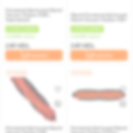
Основная Щетка для Xiaomi
Vacuum Cleaner S40C,
Xiaomi Основная Щетка для
Оранжевый
Xiaomi Vacuum Cleaner X20+
+
12 MDL
КЭШБЕК
+
12 MDL
КЭШБЕК
от 62 MDL/месяц
от 62 MDL/месяц
249 MDL
249 MDL
В корзину
В корзину
0% / 4 месяца
0% / 4 месяца
Основная Щетка для Xiaomi
Основная Щетка для Xiaomi
Vacuum Cleaner S40,
Vacuum Cleaner 5/5 Pro,