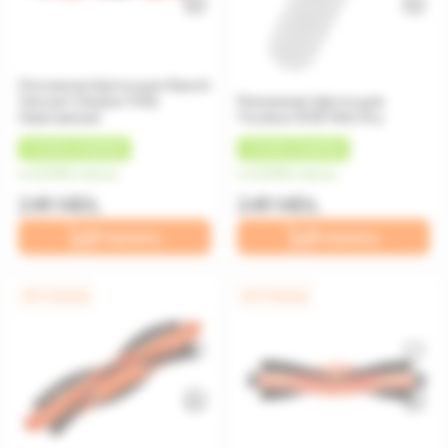
Основная Щетка для Xiaomi
Vacuum Cleaner H40,
Роликовая Щетка для
Оранжевый
Truclean W20 Wet Dry
+
12 MDL
КЭШБЕК
+
12 MDL
КЭШБЕК
от 62 MDL/месяц
от 62 MDL/месяц
249 MDL
249 MDL
В корзину
В корзину
0% / 4 месяца
0% / 4 месяца