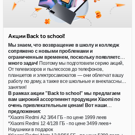
Акции Back to school!
Мы знаем, что возвращение в школу и колледж
сопряжено с новыми проблемами и
ограниченным временем, поскольку появляется
много задач!
Поэтому мы подготовили серию акций,
действующих для всей семьи!
От телевизоров и пылесосов до телефонов,
планшетов и электросамокатов — они облегчат вашу
работу по дому, а также все школьные и внеклассные
занятия!
В рамках акции ”Back to school” мы предлагаем
вам широкий ассортимент продукции Xiaomi по
очень привлекательным ценам! Вот наши
предложения:
*Xiaomi Redmi A2 3/64 ГБ - по цене 1999 леев
*Xiaomi Redmi 12 4/128 ГБ - по цене 3499 леев+
Наушники в подарок