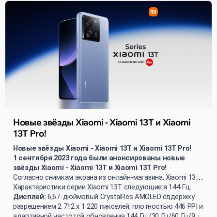
Новые звёзды Xiaomi - Xiaomi 13T и Xiaomi
13T Pro!
Новые звёзды Xiaomi - Xiaomi 13T и Xiaomi 13T Pro!
1 сентября 2023 года были анонсированы новые
звёзды Xiaomi - Xiaomi 13T и Xiaomi 13T Pro!
Согласно снимкам экрана из онлайн-магазина, Xiaomi 13T
получил AMOLED-экран с частотой обновления 144 Гц,
Характеристики серии Xiaomi 13T следующие:
камеру Leica, батарею ёмкостью 5000 мАч и поддержку
Дисплей:
6,67-дюймовый CrystalRes AMOLED с
быстрой зарядки 67 Вт. Xiaomi 13T Pro также
разрешением 2 712 x 1 220 пикселей, плотностью 446 PPI и
поддерживает быструю зарядку мощностью 120 Вт. Оба
адаптивной частотой обновления 144 Гц (30 Гц/60 Гц/90