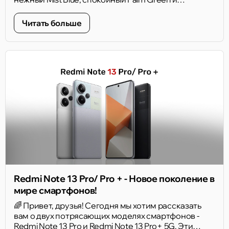
насыщенный Sunset Orange. Призматическое
кольцо вокруг камеры - небольшой, но узнаваемый
Читать больше
акцент задней панели.
Redmi Note 13 Pro/ Pro + - Новое поколение в
мире смартфонов!
🌈 Привет, друзья! Сегодня мы хотим рассказать
вам о двух потрясающих моделях смартфонов -
Redmi Note 13 Pro и Redmi Note 13 Pro+ 5G. Эти