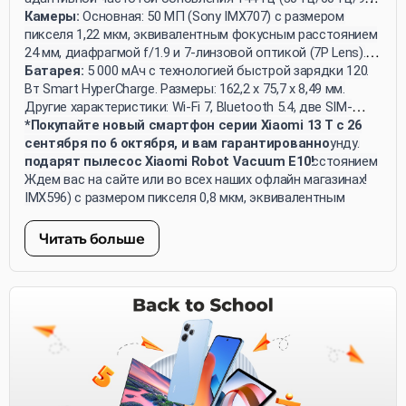
смартфона работают на платформе MIUI 14 и
Гц/120 Гц/144 Гц). Типичная яркость составляет 500
Камеры:
Основная: 50 МП (Sony IMX707) с размером
поставляются с прилагаемыми зарядными устройствами.
нитов, с максимальной яркостью HBM 1 200 нитов и
пикселя 1,22 мкм, эквивалентным фокусным расстоянием
пиковой 2 600 нитов. Экран охватывает 100% цветовой
24 мм, диафрагмой f/1.9 и 7-линзовой оптикой (7P Lens).
гаммы DCI-P3 и поддерживает 10-битную глубину цвета.
Телеобъектив: 50 МП (Omnivision OV50D) с оптическим
Батарея:
5 000 мАч с технологией быстрой зарядки 120
увеличением 2x, размером пикселя 0,61 мкм,
Вт Smart HyperCharge. Размеры: 162,2 x 75,7 x 8,49 мм.
эквивалентным фокусным расстоянием 50 мм,
Другие характеристики: Wi-Fi 7, Bluetooth 5.4, две SIM-
диафрагмой f/1.9 и 5-линзовой оптикой (5P Lens).
карты, сертификация IP68 для водонепроницаемости и
*Покупайте новый смартфон серии Xiaomi 13 T с 26
Широкоугольная: 13 МП (Omnivision OV13B) с размером
пылезащиты, запись видео 4K при 30 кадрах в секунду.
сентября по 6 октября, и вам гарантированно
пикселя 1,12 мкм, эквивалентным фокусным расстоянием
подарят пылесос Xiaomi Robot Vacuum E10!
15 мм и диафрагмой f/2.2. Фронтальная: 20 МП (Sony
Ждем вас на сайте или во всех наших офлайн магазинах!
IMX596) с размером пикселя 0,8 мкм, эквивалентным
фокусным расстоянием 26 мм и диафрагмой f/2.2.
Читать больше