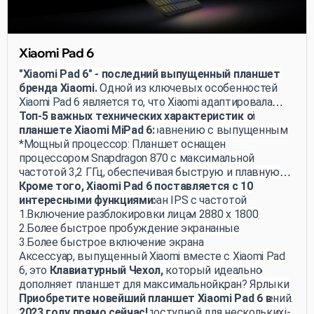
Xiaomi Pad 6
"Xiaomi Pad 6" - последний выпущенный планшет
бренда Xiaomi.
Одной из ключевых особенностей
Xiaomi Pad 6 является то, что Xiaomi адаптировала
свой интерфейс MIUI для более эффективной
Топ-5 важных технических характеристик о
работы на планшетах по сравнению с выпущенным
планшете Xiaomi MiPad 6:
в прошлом году Xiaomi Pad 5.
*Мощный процессор: Планшет оснащен
процессором Snapdragon 870 с максимальной
частотой 3,2 ГГц, обеспечивая быструю и плавную
пользовательскую работу.
Кроме того, Xiaomi Pad 6 поставляется с 10
*Впечатляющий экран: Экран IPS с частотой
интересными функциями:
обновления 144 Гц и разрешением 2880 x 1800
1.Включение разблокировки лица
обеспечивает четкие и детализированные
2.Более быстрое пробуждение экрана
изображения.
3.Более быстрое включение экрана
*Просторное хранилище: Со 256 ГБ внутренней
4.Захват скриншота без нажатия кнопок
Аксессуар, выпущенный Xiaomi вместе с Xiaomi Pad
памяти и 8 ГБ оперативной памяти Xiaomi Pad 6
5.Легкое использование разделенных экранов
6, это
Клавиатурный Чехол,
который идеально
позволяет эффективно хранить данные и
6.Что так же круто, как разделенный экран? Ярлыки
дополняет планшет для максимальной
одновременно использовать несколько приложений.
для разделенного экрана!
эффективности.
Приобретите новейший планшет Xiaomi Pad 6 в
*Долгий срок службы аккумулятора: Аккумулятор Li-
7.Сделайте видеопанель доступной для нескольких
2023 году прямо сейчас!