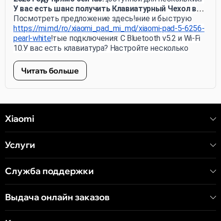
Pol на 8840 мАч и быстрая зарядка на 33 Вт
приложений:
У вас есть шанс получить Клавиатурный Чехол в
обеспечивают долгое использование и быструю
8.Очистите динамики
ПОДАРОК!
Посмотреть предложение здесь!
перезарядку.
9.Умный перо - не только рисование и письмо...
*предложение действительно до 30.09.2023
https://mi.md/ro/xiaomi_pad_mi_md/xiaomi-pad-5-6256-
*Продвинутые подключения: С Bluetooth v5.2 и Wi-Fi
прокрутка!
pearl-white
802.11 ax Xiaomi Pad 6 обеспечивает крепкое
10.У вас есть клавиатура? Настройте несколько
подключение для поддержания связи с виртуальным
ярлыков
миром.
Читать больше
Xiaomi
Услуги
Служба поддержки
Выдача онлайн заказов