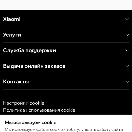
Xiaomi
Услуги
Служба поддержки
Выдача онлайн заказов
Контакты
Настройки cookie
Политика использования cookie
Мы используем cookie
Мы используем файлы cookie, чтобы улучшить работу сайта,