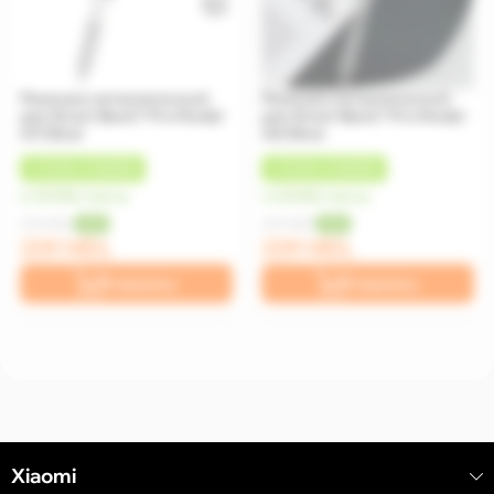
Ремешок металлический
Ремешок металлический
для Smart Band 7 Pro Model
для Smart Band 7 Pro Model
A9 Silver
A8 Silver
+
10 MDL
КЭШБЕК
+
10 MDL
КЭШБЕК
от 52 MDL/месяц
от 52 MDL/месяц
299 MDL
299 MDL
-30%
-30%
209 MDL
209 MDL
В корзину
В корзину
Xiaomi