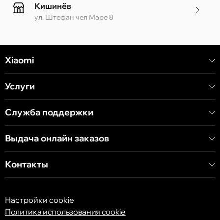
Кишинёв
ул. Штефан чел Маре 8
Кишинёв
Xiaomi
ул. Алеку Руссо 1 CC «Soiuz»
Услуги
Кишинёв
ул. А. Пушкина 32
Служба поддержки
Выдача онлайн заказов
Кишинёв
ул. Арборилор 21, CC «Shopping MallDova»
Контакты
Настройки cookie
Политика использования cookie