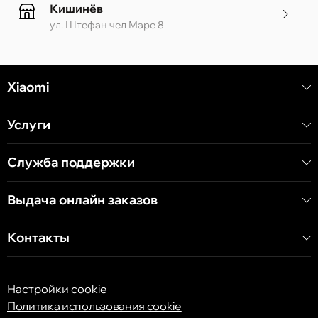
Кишинёв
ул. Штефан чел Маре 8
Кишинёв
Xiaomi
ул. Алеку Руссо 1 CC «Soiuz»
Услуги
Кишинёв
ул. А. Пушкина 32
Служба поддержки
Выдача онлайн заказов
Кишинёв
ул. Арборилор 21, CC «Shopping MallDova»
Контакты
Настройки cookie
Политика использования cookie