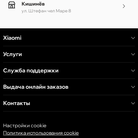
Кишинёв
ул. Штефан чел Маре 8
Кишинёв
Xiaomi
ул. Алеку Руссо 1 CC «Soiuz»
Услуги
Кишинёв
ул. А. Пушкина 32
Служба поддержки
Выдача онлайн заказов
Кишинёв
ул. Арборилор 21, CC «Shopping MallDova»
Контакты
Настройки cookie
Политика использования cookie