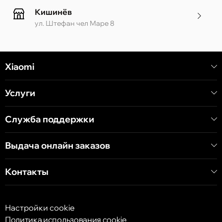
Кишинёв
ул. Штефан чел Маре 8
Кишинёв
Xiaomi
ул. Алеку Руссо 1 CC «Soiuz»
Услуги
Кишинёв
ул. А. Пушкина 32
Служба поддержки
Выдача онлайн заказов
Кишинёв
ул. Арборилор 21, CC «Shopping MallDova»
Контакты
Настройки cookie
Политика использования cookie