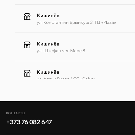
Кишинёв
ул. Константин Брынкуш 3, ТЦ «Plaza»
Кишинёв
ул. Штефан чел Маре 8
Кишинёв
ул. Алеку Руссо 1 CC «Soiuz»
Кишинёв
ул. А. Пушкина 32
КОНТАКТЫ
+373 76 082 647
Кишинёв