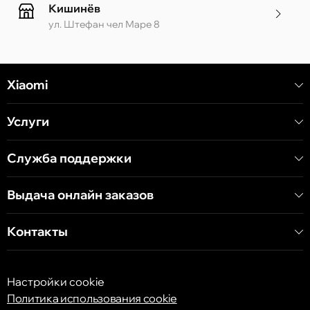
Кишинёв
ул. Штефан чел Маре 8
Кишинёв
Xiaomi
ул. Алеку Руссо 1 CC «Soiuz»
Услуги
Кишинёв
ул. А. Пушкина 32
Служба поддержки
Выдача онлайн заказов
Кишинёв
ул. Арборилор 21, CC «Shopping MallDova»
Контакты
Настройки cookie
Политика использования cookie