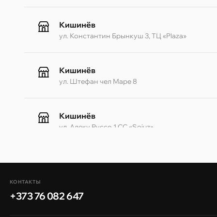
Кишинёв
ул. Константин Брынкуш 3, ТЦ «Plaza»
Кишинёв
ул. Штефан чел Маре 8
Кишинёв
ул. Алеку Руссо 1 CC «Soiuz»
Кишинёв
ул. А. Пушкина 32
КОНТАКТЫ
+373 76 082 647
Кишинёв