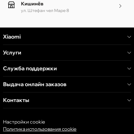
Кишинёв
ул. Штефан чел Маре 8
Кишинёв
Xiaomi
ул. Алеку Руссо 1 CC «Soiuz»
Услуги
Кишинёв
ул. А. Пушкина 32
Служба поддержки
Выдача онлайн заказов
Кишинёв
ул. Арборилор 21, CC «Shopping MallDova»
Контакты
Настройки cookie
Политика использования cookie