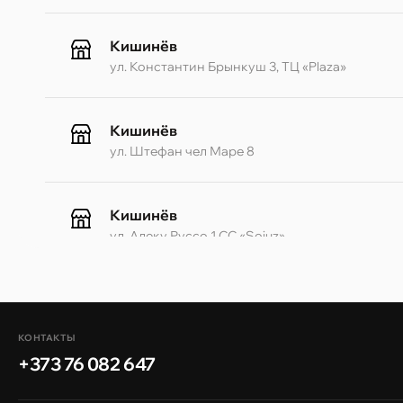
Кишинёв
ул. Константин Брынкуш 3, ТЦ «Plaza»
Кишинёв
ул. Штефан чел Маре 8
Кишинёв
ул. Алеку Руссо 1 CC «Soiuz»
Кишинёв
ул. А. Пушкина 32
КОНТАКТЫ
+373 76 082 647
Кишинёв