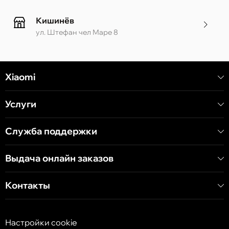
Кишинёв
ул. Штефан чел Маре 8
Кишинёв
Xiaomi
ул. Алеку Руссо 1 CC «Soiuz»
Услуги
Кишинёв
ул. А. Пушкина 32
Служба поддержки
Выдача онлайн заказов
Кишинёв
ул. Арборилор 21, CC «Shopping MallDova»
Контакты
Настройки cookie