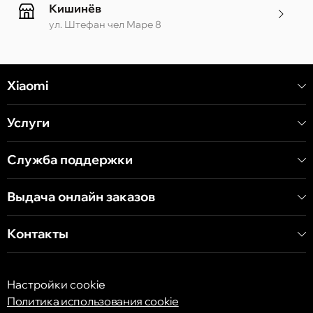
Кишинёв
ул. Штефан чел Маре 8
Кишинёв
Xiaomi
ул. Алеку Руссо 1 CC «Soiuz»
Услуги
Кишинёв
ул. А. Пушкина 32
Служба поддержки
Выдача онлайн заказов
Кишинёв
ул. Арборилор 21, CC «Shopping MallDova»
Контакты
Настройки cookie
Политика использования cookie