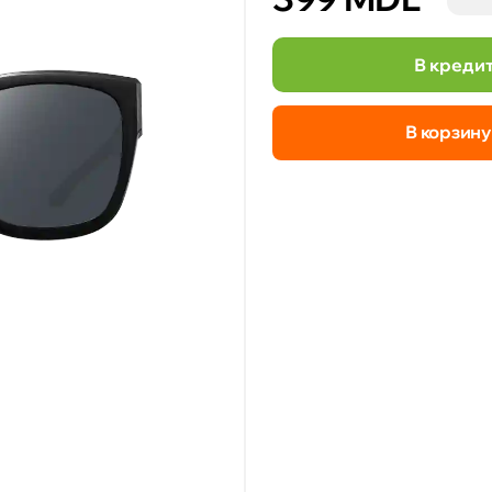
В креди
В корзину