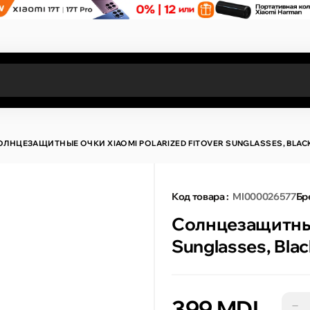
Все результаты поиска [0 товаров]
ОЛНЦЕЗАЩИТНЫЕ ОЧКИ XIAOMI POLARIZED FITOVER SUNGLASSES, BLAC
Код товара :
MI000026577
Бр
Солнцезащитные 
Sunglasses, Bla
399 MDL
−