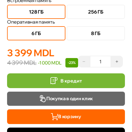
Встроенная память
128 ГБ
256 ГБ
Оперативная память
6 ГБ
8 ГБ
3 399 MDL
−
+
4 399 MDL
-1 000 MDL
-23%
В кредит
Покупка в один клик
В корзину