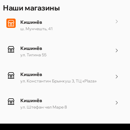
Наши магазины
Кишинёв
ш. Мунчешть, 41
Кишинёв
ул. Тигина 55
Кишинёв
ул. Константин Брынкуш 3, ТЦ «Plaza»
Кишинёв
ул. Штефан чел Маре 8
Кишинёв