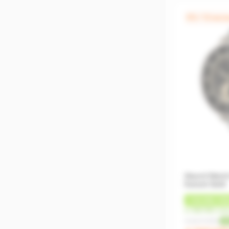
0% / 12 мес
Xiaomi Watch
Sunset Gold
+
126 MDL
КЭ
от 350 MDL/ме
4 669 MDL
-1