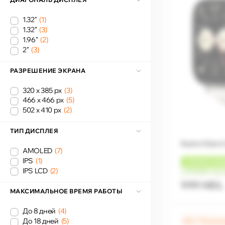
1.32"
(1)
1.32”
(3)
1.96"
(2)
2"
(3)
РАЗРЕШЕНИЕ ЭКРАНА
320 x 385 px
(3)
466 x 466 px
(5)
502 x 410 px
(2)
ТИП ДИСПЛЕЯ
Redmi Watch 
AMOLED
(7)
IPS
(1)
+
30 MDL
КЭШ
IPS LCD
(2)
от 83 MDL/мес
999 MDL
МАКСИМАЛЬНОЕ ВРЕМЯ РАБОТЫ
До 8 дней
(4)
0% / 12 мес
До 18 дней
(5)