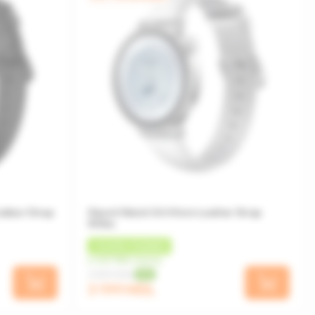
ubber Strap
Xiaomi Watch S4 41mm Leather Strap
White
+
96 MDL
КЭШБЕК
от 267 MDL/месяц
3 559 MDL
-10%
3 199 MDL