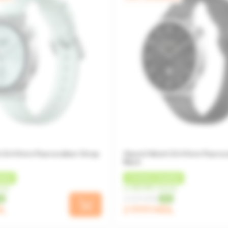
 S4 41mm Fluororubber Strap
Xiaomi Watch S4 41mm Fluoror
Black
БЕК
+
90 MDL
КЭШБЕК
сяц
от 250 MDL/месяц
3 339 MDL
0%
-10%
DL
2 999 MDL