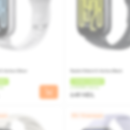
 Active Silver
Redmi Watch 5 Active Black
БЕК
+
19 MDL
КЭШБЕК
яц
от 54 MDL/месяц
649 MDL
яцев
0% / 12 месяцев