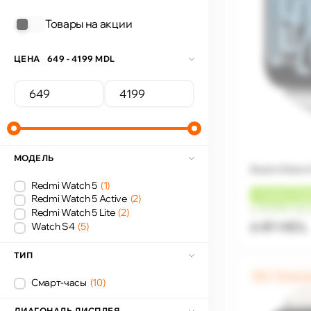
Товары на акции
ЦЕНА
649 - 4199 MDL
МОДЕЛЬ
Redmi Watch 5
Redmi Watch 5
(1)
+
19 MDL
КЭШ
Redmi Watch 5 Active
(2)
от 54 MDL/мес
Redmi Watch 5 Lite
(2)
649 MDL
Watch S4
(5)
ТИП
0% / 12 мес
Смарт-часы
(10)
ДИАГОНАЛЬ ДИСПЛЕЯ