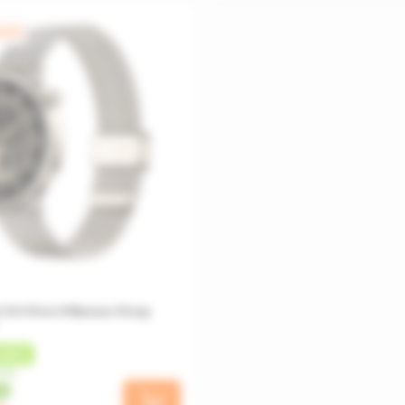
яцев
 S4 41mm Milanese Strap
ШБЕК
сяц
0%