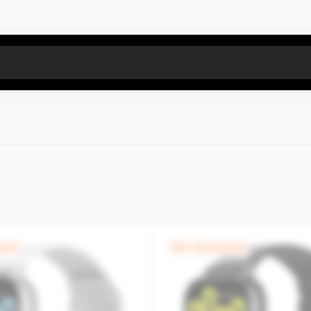
Все результаты поиска [0 товаров]
яцев
0% / 12 месяцев