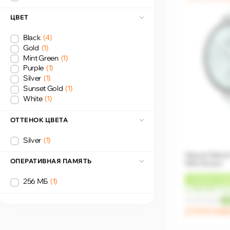
ЦВЕТ
Black
(4)
Gold
(1)
Mint Green
(1)
Purple
(1)
Silver
(1)
Sunset Gold
(1)
White
(1)
ОТТЕНОК ЦВЕТА
Silver
(1)
Xiaomi Watch
ОПЕРАТИВНАЯ ПАМЯТЬ
Mint Green
+
90 MDL
КЭШ
256 МБ
(1)
от 250 MDL/ме
3 339 MDL
-1
2 999 M