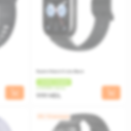
Redmi Watch 5 Lite Black
+
30 MDL
КЭШБЕК
от 83 MDL/месяц
999 MDL
0% / 12 месяцев