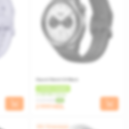
Xiaomi Watch S4 Black
+
90 MDL
КЭШБЕК
от 250 MDL/месяц
3 339 MDL
-10%
2 999 MDL
0% / 12 месяцев