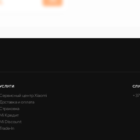
DL
УСЛУГИ
СЛ
Сервисный центр Xiaomi
+37
Доставка и оплата
Страховка
Mi Кредит
Mi Discount
Trade-In