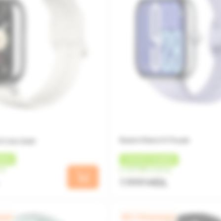
Redmi Watch 5 Purple
5 Lite Gold
БЕК
+
60 MDL
КЭШБЕК
яц
от 167 MDL/месяц
1 999 MDL
яцев
0% / 12 месяцев