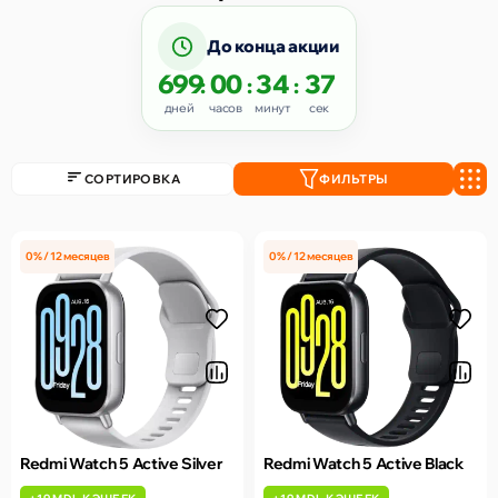
До конца акции
699
00
34
37
:
:
:
дней
часов
минут
сек
СОРТИРОВКА
ФИЛЬТРЫ
0% / 12 месяцев
0% / 12 месяцев
Redmi Watch 5 Active Silver
Redmi Watch 5 Active Black