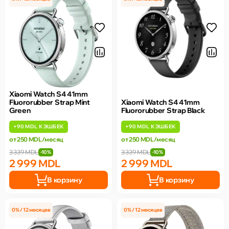
Xiaomi Watch S4 41mm
Fluororubber Strap Mint
Xiaomi Watch S4 41mm
Green
Fluororubber Strap Black
+
90 MDL
КЭШБЕК
+
90 MDL
КЭШБЕК
от 250 MDL/месяц
от 250 MDL/месяц
3 339 MDL
3 339 MDL
-10%
-10%
2 999 MDL
2 999 MDL
В корзину
В корзину
0% / 12 месяцев
0% / 12 месяцев