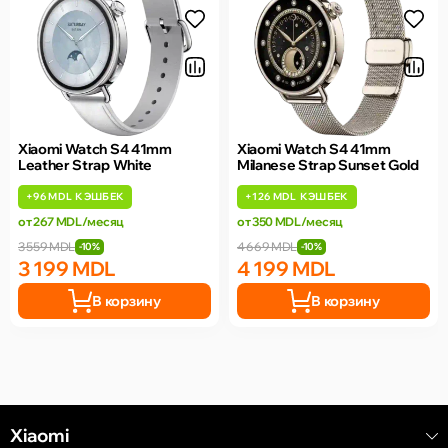
Xiaomi Watch S4 41mm
Xiaomi Watch S4 41mm
Leather Strap White
Milanese Strap Sunset Gold
+
96 MDL
КЭШБЕК
+
126 MDL
КЭШБЕК
от 267 MDL/месяц
от 350 MDL/месяц
3 559 MDL
4 669 MDL
-10%
-10%
3 199 MDL
4 199 MDL
В корзину
В корзину
Xiaomi