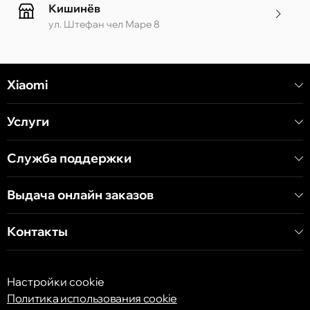
Кишинёв
ул. Штефан чел Маре 8
Кишинёв
Xiaomi
ул. Алеку Руссо 1 CC «Soiuz»
Услуги
Кишинёв
ул. А. Пушкина 32
Служба поддержки
Выдача онлайн заказов
Кишинёв
ул. Арборилор 21, CC «Shopping MallDova»
Контакты
Настройки cookie
Политика использования cookie