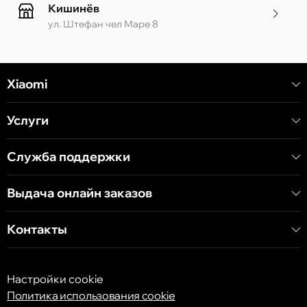
Кишинёв
ул. Штефан чел Маре 8
Кишинёв
Xiaomi
ул. Алеку Руссо 1 CC «Soiuz»
Услуги
Кишинёв
ул. А. Пушкина 32
Служба поддержки
Выдача онлайн заказов
Кишинёв
ул. Арборилор 21, CC «Shopping MallDova»
Контакты
Настройки cookie
Политика использования cookie