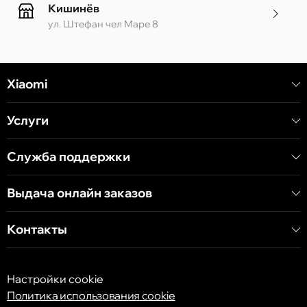
Кишинёв
ул. Штефан чел Маре 8
Кишинёв
Xiaomi
ул. Алеку Руссо 1 CC «Soiuz»
Услуги
Кишинёв
ул. А. Пушкина 32
Служба поддержки
Выдача онлайн заказов
Кишинёв
ул. Арборилор 21, CC «Shopping MallDova»
Контакты
Настройки cookie
Политика использования cookie