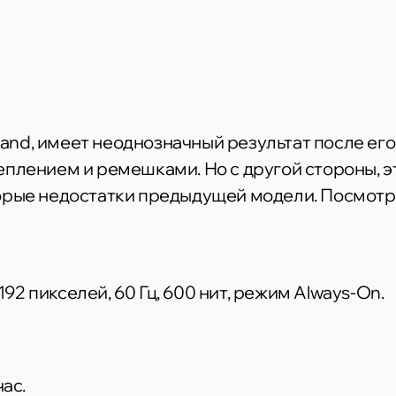
 Band, имеет неоднозначный результат после ег
плением и ремешками. Но с другой стороны, э
орые недостатки предыдущей модели. Посмотри
2 пикселей, 60 Гц, 600 нит, режим Always-On.
час.