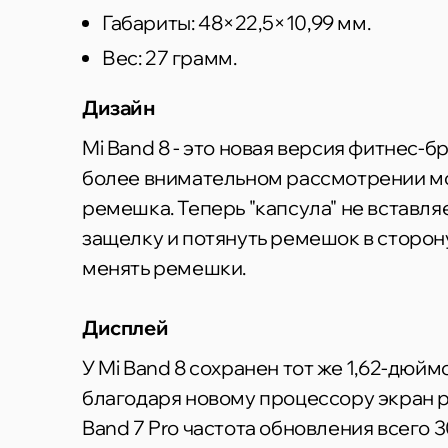
Габариты: 48×22,5×10,99 мм.
Вес: 27 грамм.
Дизайн
Mi Band 8 - это новая версия фитнес-б
более внимательном рассмотрении мо
ремешка. Теперь "капсула" не вставля
защелку и потянуть ремешок в сторону
менять ремешки.
Дисплей
У Mi Band 8 сохранен тот же 1,62-дюй
благодаря новому процессору экран ра
Band 7 Pro частота обновления всего 3