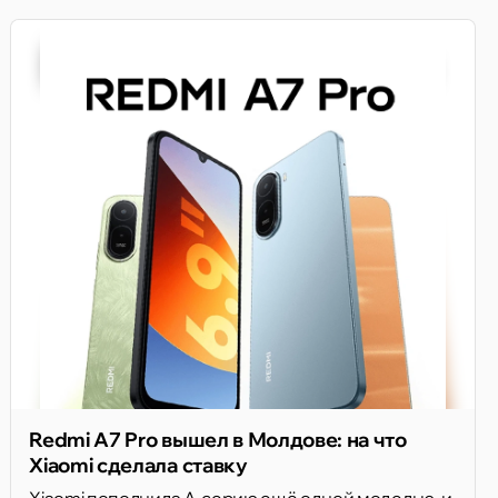
Redmi A7 Pro вышел в Молдове: на что
Xiaomi сделала ставку
Xiaomi пополнила A-серию ещё одной моделью, и