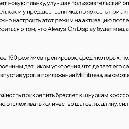
ает новую планку, улучшая пользовательский оп
ен, как и у предшественника, но яркость при а
ожно настроить этот режим на активацию после
оиться о том, что Always-On Display будет меша
лее 150 режимов тренировок, среди которых, п
троенным датчиком ускорения, что делает его
запустив урок в приложении Mi Fitness, вы смож
можность прикрепить браслет к шнуркам кроссо
но отслеживать количество шагов, их длину, си